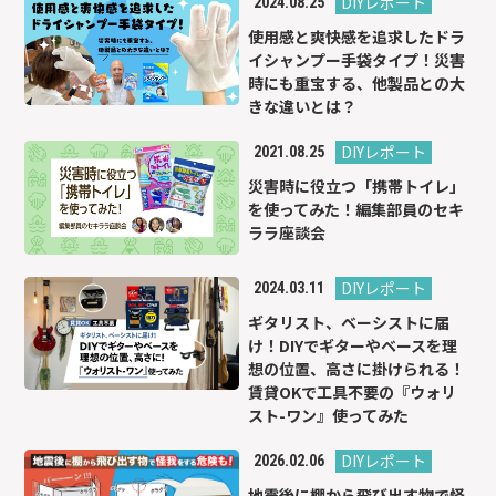
DIYレポート
2024.08.25
使用感と爽快感を追求したドラ
イシャンプー手袋タイプ！災害
時にも重宝する、他製品との大
きな違いとは？
DIYレポート
2021.08.25
災害時に役立つ「携帯トイレ」
を使ってみた！編集部員のセキ
ララ座談会
DIYレポート
2024.03.11
ギタリスト、ベーシストに届
け！DIYでギターやベースを理
想の位置、高さに掛けられる！
賃貸OKで工具不要の『ウォリ
スト-ワン』使ってみた
DIYレポート
2026.02.06
地震後に棚から飛び出す物で怪