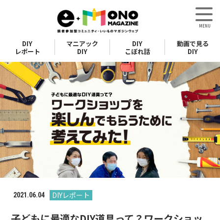
DIY
マニアック
DIY
動画で見る
レポート
DIY
こぼれ話
DIY
DIYレポート
2021.06.04
子どもに最適なDIY道具って？ワークショッ