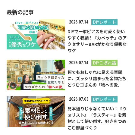
最新の記事
DIYレポート
2026.07.14
DIYで一軍ピアスを可愛く使い
やすく収納！『カベッテ』のア
クセサリーBARがかなり優秀な
ワケ
DIYこぼれ話
2026.07.14
何でもおしゃれに見える空間
に、ズッシリ詰まった金物たち
とつむゴさんの「物への愛」
DIYレポート
2026.07.03
見本通りじゃなくていい！『ウ
ォリスト』『ラスティー』を素
材として使い倒す、好きをつめ
こむ部屋づくり