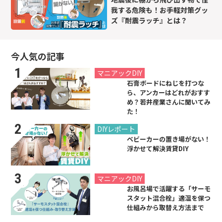
我する危険も！お手軽対策グッ
ズ『耐震ラッチ』とは？
今人気の記事
2021.07.26
マニアックDIY
石膏ボードにねじを打つな
ら、アンカーはどれがおすす
め？若井産業さんに聞いてみ
た！
2026.01.08
DIYレポート
ベビーカーの置き場がない！
浮かせて解決賃貸DIY
2019.08.31
マニアックDIY
お風呂場で活躍する「サーモ
スタット混合栓」適温を保つ
仕組みから取替え方法まで