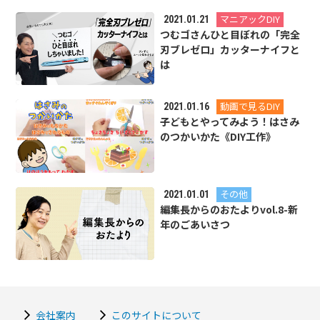
マニアックDIY
2021.01.21
つむゴさんひと目ぼれの「完全
刃ブレゼロ」カッターナイフと
は
動画で見るDIY
2021.01.16
子どもとやってみよう！はさみ
のつかいかた《DIY工作》
その他
2021.01.01
編集長からのおたよりvol.8-新
年のごあいさつ
会社案内
このサイトについて