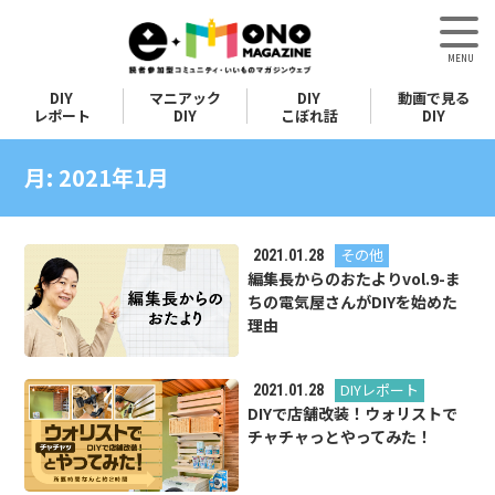
DIY
マニアック
DIY
動画で見る
レポート
DIY
こぼれ話
DIY
月:
2021年1月
その他
2021.01.28
編集長からのおたよりvol.9-ま
ちの電気屋さんがDIYを始めた
理由
DIYレポート
2021.01.28
DIYで店舗改装！ウォリストで
チャチャっとやってみた！