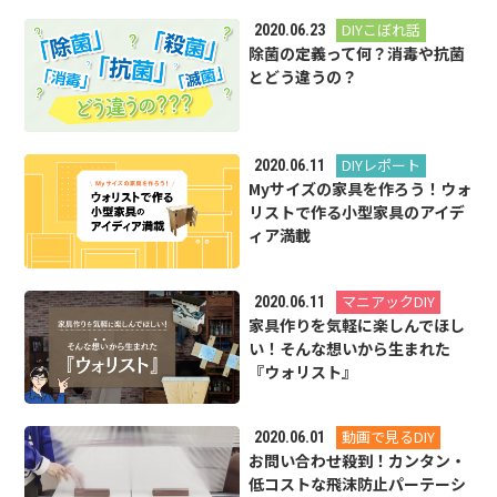
DIYこぼれ話
2020.06.23
除菌の定義って何？消毒や抗菌
とどう違うの？
DIYレポート
2020.06.11
Myサイズの家具を作ろう！ウォ
リストで作る小型家具のアイデ
ィア満載
マニアックDIY
2020.06.11
家具作りを気軽に楽しんでほし
い！そんな想いから生まれた
『ウォリスト』
動画で見るDIY
2020.06.01
お問い合わせ殺到！カンタン・
低コストな飛沫防止パーテーシ