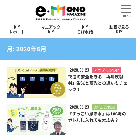
DIY
マニアック
DIY
動画で見る
レポート
DIY
こぼれ話
DIY
月:
2020年6月
マニアックDIY
2020.06.23
夜道の安全を守る「再帰反射
材」蛍光と蓄光との違いもチェ
ック！
DIYこぼれ話
2020.06.23
『すっごい掃除水』は100均の
ボトルに入れても大丈夫？