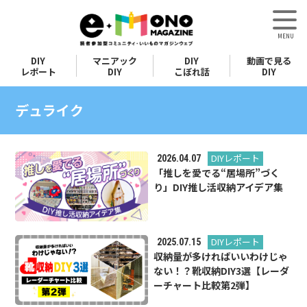
DIY
マニアック
DIY
動画で見る
レポート
DIY
こぼれ話
DIY
デュライク
DIYレポート
2026.04.07
「推しを愛でる“居場所”づく
り」DIY推し活収納アイデア集
DIYレポート
2025.07.15
収納量が多ければいいわけじゃ
ない！？靴収納DIY3選【レーダ
ーチャート比較第2弾】