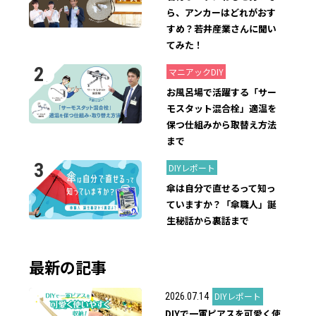
ら、アンカーはどれがおす
すめ？若井産業さんに聞い
てみた！
2019.08.31
マニアックDIY
お風呂場で活躍する「サー
モスタット混合栓」適温を
保つ仕組みから取替え方法
まで
2024.06.21
DIYレポート
傘は自分で直せるって知っ
ていますか？「傘職人」誕
生秘話から裏話まで
最新の記事
DIYレポート
2026.07.14
DIYで一軍ピアスを可愛く使