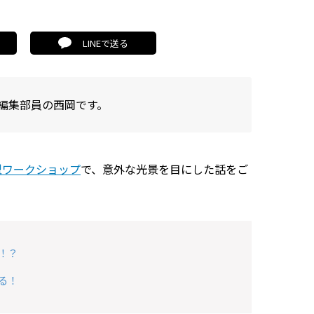
LINEで送る
編集部員の西岡です。
型ワークショップ
で、意外な光景を目にした話をご
！？
る！