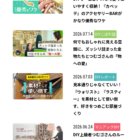
いやすく収納！『カベッ
テ』のアクセサリーBARが
かなり優秀なワケ
DIYこぼれ話
2026.07.14
何でもおしゃれに見える空
間に、ズッシリ詰まった金
物たちとつむゴさんの「物
への愛」
DIYレポート
2026.07.03
見本通りじゃなくていい！
『ウォリスト』『ラスティ
ー』を素材として使い倒
す、好きをつめこむ部屋づ
くり
マニアックDIY
2026.06.24
DIY上級者つむゴさんのルー