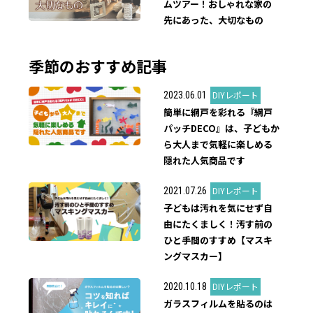
ムツアー！おしゃれな家の
先にあった、大切なもの
季節のおすすめ記事
DIYレポート
2023.06.01
簡単に網戸を彩れる『網戸
パッチDECO』は、子どもか
ら大人まで気軽に楽しめる
隠れた人気商品です
DIYレポート
2021.07.26
子どもは汚れを気にせず自
由にたくましく！汚す前の
ひと手間のすすめ【マスキ
ングマスカー】
DIYレポート
2020.10.18
ガラスフィルムを貼るのは