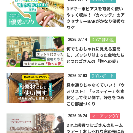
DIYで一軍ピアスを可愛く使い
やすく収納！『カベッテ』のア
クセサリーBARがかなり優秀な
ワケ
DIYこぼれ話
2026.07.14
何でもおしゃれに見える空間
に、ズッシリ詰まった金物たち
とつむゴさんの「物への愛」
DIYレポート
2026.07.03
見本通りじゃなくていい！『ウ
ォリスト』『ラスティー』を素
材として使い倒す、好きをつめ
こむ部屋づくり
マニアックDIY
2026.06.24
DIY上級者つむゴさんのルーム
ツアー！おしゃれな家の先にあ