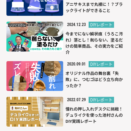
アニサキスまで丸裸に！？ブラ
ックライトができること
DIYレポート
2024.12.23
今までにない鱗状痕（うろこ汚
れ）落とし！削らない、塗るだ
けの簡単商品、その実力をご紹
介
DIYレポート
2020.09.01
オリジナル作品の舞台裏「失
敗」に、つむゴはどう立ち向か
ったか？
DIYレポート
2022.07.29
憧れの押し入れデスクに挑戦！
デュライクを使った池村さんの
DIY実践レポート