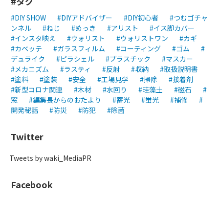
タグ
DIY SHOW
DIYアドバイザー
DIY初心者
つむゴチャ
ンネル
ねじ
めっき
アリスト
イス脚カバー
インスタ映え
ウォリスト
ウォリストワン
カギ
カベッテ
ガラスフィルム
コーティング
ゴム
デュライク
ピラシェル
プラスチック
マスカー
メカニズム
ラスティ
反射
収納
取扱説明書
塗料
塗装
安全
工場見学
掃除
接着剤
新型コロナ関連
木材
水回り
珪藻土
磁石
窓
編集長からのおたより
蓄光
蛍光
補修
開発秘話
防災
防犯
除菌
Twitter
Tweets by waki_MediaPR
Facebook