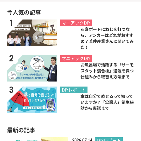
今人気の記事
2021.07.26
マニアックDIY
石膏ボードにねじを打つな
ら、アンカーはどれがおすす
め？若井産業さんに聞いてみ
た！
2019.08.31
マニアックDIY
お風呂場で活躍する「サーモ
スタット混合栓」適温を保つ
仕組みから取替え方法まで
2024.06.21
DIYレポート
傘は自分で直せるって知って
いますか？「傘職人」誕生秘
話から裏話まで
最新の記事
DIYレポート
2026.07.14