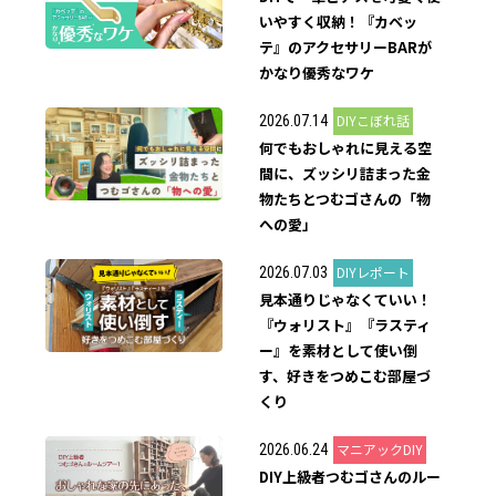
いやすく収納！『カベッ
テ』のアクセサリーBARが
かなり優秀なワケ
DIYこぼれ話
2026.07.14
何でもおしゃれに見える空
間に、ズッシリ詰まった金
物たちとつむゴさんの「物
への愛」
DIYレポート
2026.07.03
見本通りじゃなくていい！
『ウォリスト』『ラスティ
ー』を素材として使い倒
す、好きをつめこむ部屋づ
くり
マニアックDIY
2026.06.24
DIY上級者つむゴさんのルー