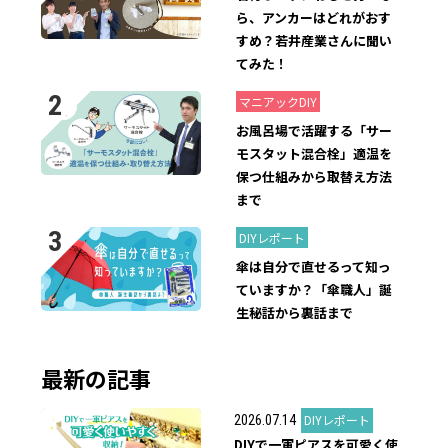
ら、アンカーはどれがおす
すめ？若井産業さんに聞い
てみた！
2019.08.31
マニアックDIY
お風呂場で活躍する「サー
モスタット混合栓」適温を
保つ仕組みから取替え方法
まで
2024.06.21
DIYレポート
傘は自分で直せるって知っ
ていますか？「傘職人」誕
生秘話から裏話まで
最新の記事
DIYレポート
2026.07.14
DIYで一軍ピアスを可愛く使