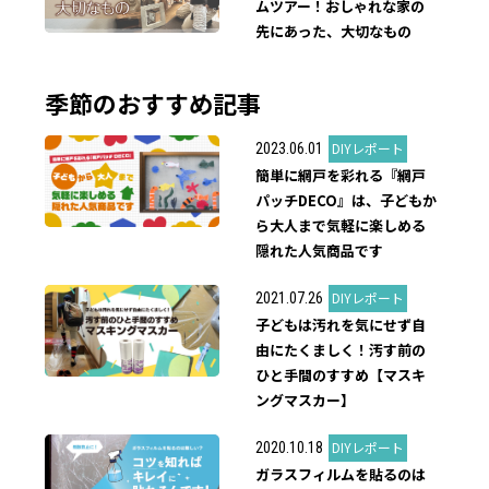
ムツアー！おしゃれな家の
先にあった、大切なもの
季節のおすすめ記事
DIYレポート
2023.06.01
簡単に網戸を彩れる『網戸
パッチDECO』は、子どもか
ら大人まで気軽に楽しめる
隠れた人気商品です
DIYレポート
2021.07.26
子どもは汚れを気にせず自
由にたくましく！汚す前の
ひと手間のすすめ【マスキ
ングマスカー】
DIYレポート
2020.10.18
ガラスフィルムを貼るのは