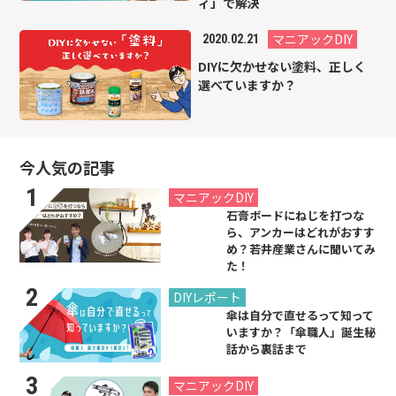
ィ」で解決
マニアックDIY
2020.02.21
DIYに欠かせない塗料、正しく
選べていますか？
今人気の記事
2021.07.26
マニアックDIY
石膏ボードにねじを打つな
ら、アンカーはどれがおすす
め？若井産業さんに聞いてみ
た！
2024.06.21
DIYレポート
傘は自分で直せるって知って
いますか？「傘職人」誕生秘
話から裏話まで
2019.08.31
マニアックDIY