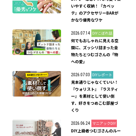
いやすく収納！『カベッ
テ』のアクセサリーBARが
かなり優秀なワケ
DIYこぼれ話
2026.07.14
何でもおしゃれに見える空
間に、ズッシリ詰まった金
物たちとつむゴさんの「物
への愛」
DIYレポート
2026.07.03
見本通りじゃなくていい！
『ウォリスト』『ラスティ
ー』を素材として使い倒
す、好きをつめこむ部屋づ
くり
マニアックDIY
2026.06.24
DIY上級者つむゴさんのルー