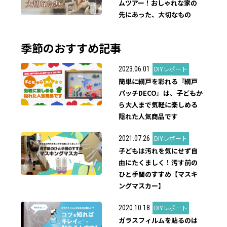
ムツアー！おしゃれな家の
先にあった、大切なもの
季節のおすすめ記事
DIYレポート
2023.06.01
簡単に網戸を彩れる『網戸
パッチDECO』は、子どもか
ら大人まで気軽に楽しめる
隠れた人気商品です
DIYレポート
2021.07.26
子どもは汚れを気にせず自
由にたくましく！汚す前の
ひと手間のすすめ【マスキ
ングマスカー】
DIYレポート
2020.10.18
ガラスフィルムを貼るのは