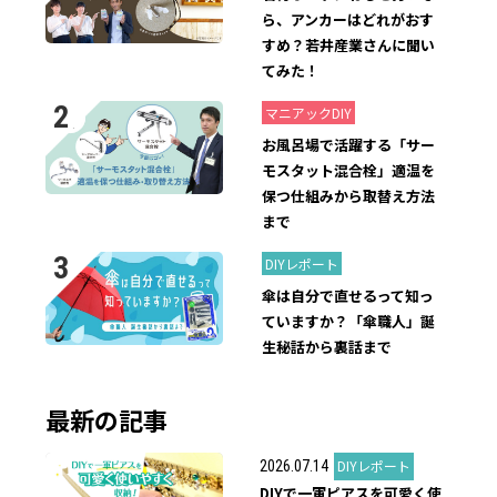
ら、アンカーはどれがおす
すめ？若井産業さんに聞い
てみた！
2019.08.31
マニアックDIY
お風呂場で活躍する「サー
モスタット混合栓」適温を
保つ仕組みから取替え方法
まで
2024.06.21
DIYレポート
傘は自分で直せるって知っ
ていますか？「傘職人」誕
生秘話から裏話まで
最新の記事
DIYレポート
2026.07.14
DIYで一軍ピアスを可愛く使