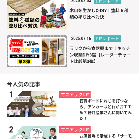
DIYレポート
2020.02.03
木目を生かしたDIY！塗料６種
類の塗り比べ対決
DIYレポート
2025.07.16
ラックから食器棚まで！キッチ
ン収納DIY3選【レーダーチャー
ト比較第3弾】
今人気の記事
2021.07.26
マニアックDIY
石膏ボードにねじを打つな
ら、アンカーはどれがおすす
め？若井産業さんに聞いてみ
た！
2019.08.31
マニアックDIY
お風呂場で活躍する「サーモ