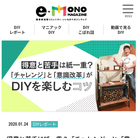
DIY
マニアック
DIY
動画で見る
レポート
DIY
こぼれ話
DIY
DIYレポート
2020.01.24