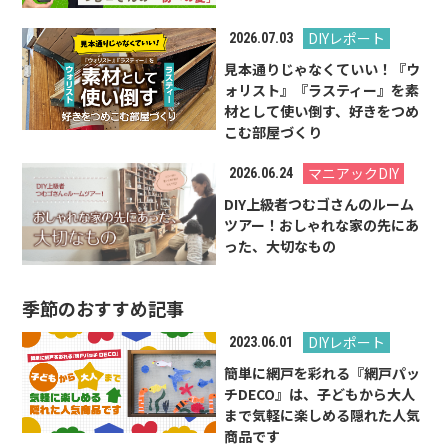
DIYレポート
2026.07.03
見本通りじゃなくていい！『ウ
ォリスト』『ラスティー』を素
材として使い倒す、好きをつめ
こむ部屋づくり
マニアックDIY
2026.06.24
DIY上級者つむゴさんのルーム
ツアー！おしゃれな家の先にあ
った、大切なもの
季節のおすすめ記事
DIYレポート
2023.06.01
簡単に網戸を彩れる『網戸パッ
チDECO』は、子どもから大人
まで気軽に楽しめる隠れた人気
商品です