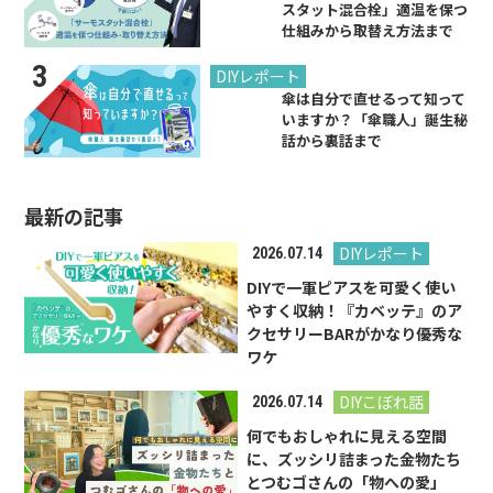
スタット混合栓」適温を保つ
仕組みから取替え方法まで
2024.06.21
DIYレポート
傘は自分で直せるって知って
いますか？「傘職人」誕生秘
話から裏話まで
最新の記事
DIYレポート
2026.07.14
DIYで一軍ピアスを可愛く使い
やすく収納！『カベッテ』のア
クセサリーBARがかなり優秀な
ワケ
DIYこぼれ話
2026.07.14
何でもおしゃれに見える空間
に、ズッシリ詰まった金物たち
とつむゴさんの「物への愛」