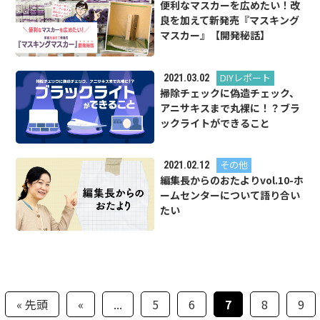
便利なマスカーを広めたい！改
良を加えて新発売『マスキング
マスカー』【開発秘話】
DIYレポート
2021.03.02
掃除チェックに偽造チェック、
アニサキスまで丸裸に！？ブラ
ックライトができること
その他
2021.02.12
編集長からのおたよりvol.10-ホ
ームセンターについて語り合い
たい
« 先頭
«
...
5
6
7
8
9