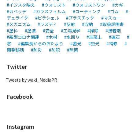
インスタ映え
ウォリスト
ウォリストワン
カギ
カベッテ
ガラスフィルム
コーティング
ゴム
デュライク
ピラシェル
プラスチック
マスカー
メカニズム
ラスティ
反射
収納
取扱説明書
塗料
塗装
安全
工場見学
掃除
接着剤
新型コロナ関連
木材
水回り
珪藻土
磁石
窓
編集長からのおたより
蓄光
蛍光
補修
開発秘話
防災
防犯
除菌
Twitter
Tweets by waki_MediaPR
Facebook
Instagram