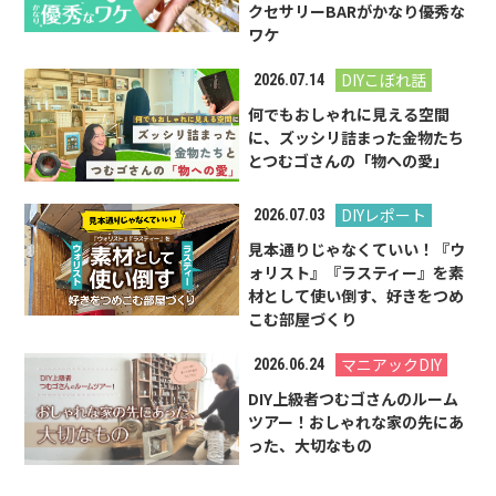
クセサリーBARがかなり優秀な
ワケ
DIYこぼれ話
2026.07.14
何でもおしゃれに見える空間
に、ズッシリ詰まった金物たち
とつむゴさんの「物への愛」
DIYレポート
2026.07.03
見本通りじゃなくていい！『ウ
ォリスト』『ラスティー』を素
材として使い倒す、好きをつめ
こむ部屋づくり
マニアックDIY
2026.06.24
DIY上級者つむゴさんのルーム
ツアー！おしゃれな家の先にあ
った、大切なもの