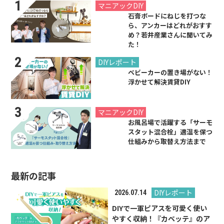
2021.07.26
マニアックDIY
石膏ボードにねじを打つな
ら、アンカーはどれがおすす
め？若井産業さんに聞いてみ
た！
2026.01.08
DIYレポート
ベビーカーの置き場がない！
浮かせて解決賃貸DIY
2019.08.31
マニアックDIY
お風呂場で活躍する「サーモ
スタット混合栓」適温を保つ
仕組みから取替え方法まで
最新の記事
DIYレポート
2026.07.14
DIYで一軍ピアスを可愛く使い
やすく収納！『カベッテ』のア