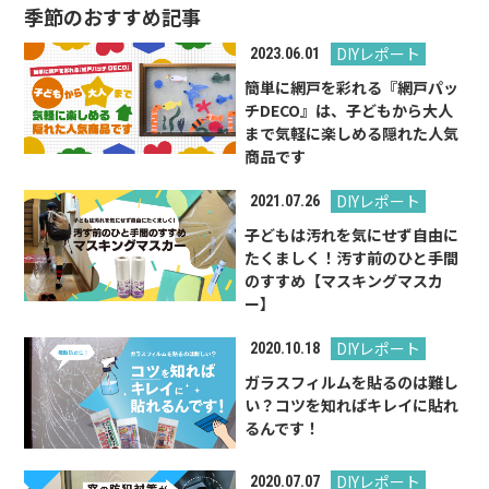
季節のおすすめ記事
DIYレポート
2023.06.01
簡単に網戸を彩れる『網戸パッ
チDECO』は、子どもから大人
まで気軽に楽しめる隠れた人気
商品です
DIYレポート
2021.07.26
子どもは汚れを気にせず自由に
たくましく！汚す前のひと手間
のすすめ【マスキングマスカ
ー】
DIYレポート
2020.10.18
ガラスフィルムを貼るのは難し
い？コツを知ればキレイに貼れ
るんです！
DIYレポート
2020.07.07