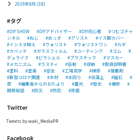
2019年8月
(18)
タグ
DIY SHOW
DIYアドバイザー
DIY初心者
つむゴチャ
ンネル
ねじ
めっき
アリスト
イス脚カバー
インスタ映え
ウォリスト
ウォリストワン
カギ
カベッテ
ガラスフィルム
コーティング
ゴム
デュライク
ピラシェル
プラスチック
マスカー
メカニズム
ラスティ
反射
収納
取扱説明書
塗料
塗装
安全
工場見学
掃除
接着剤
新型コロナ関連
木材
水回り
珪藻土
磁石
窓
編集長からのおたより
蓄光
蛍光
補修
開発秘話
防災
防犯
除菌
Twitter
Tweets by waki_MediaPR
Facebook