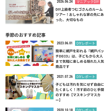
マニアックDIY
2026.06.24
DIY上級者つむゴさんのルーム
ツアー！おしゃれな家の先にあ
った、大切なもの
季節のおすすめ記事
DIYレポート
2023.06.01
簡単に網戸を彩れる『網戸パッ
チDECO』は、子どもから大人
まで気軽に楽しめる隠れた人気
商品です
DIYレポート
2021.07.26
子どもは汚れを気にせず自由に
たくましく！汚す前のひと手間
のすすめ【マスキングマスカ
ー】
DIYレポート
2020.10.18