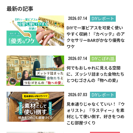
最新の記事
DIYレポート
2026.07.14
DIYで一軍ピアスを可愛く使い
やすく収納！『カベッテ』のア
クセサリーBARがかなり優秀な
ワケ
DIYこぼれ話
2026.07.14
何でもおしゃれに見える空間
に、ズッシリ詰まった金物たち
とつむゴさんの「物への愛」
DIYレポート
2026.07.03
見本通りじゃなくていい！『ウ
ォリスト』『ラスティー』を素
材として使い倒す、好きをつめ
こむ部屋づくり