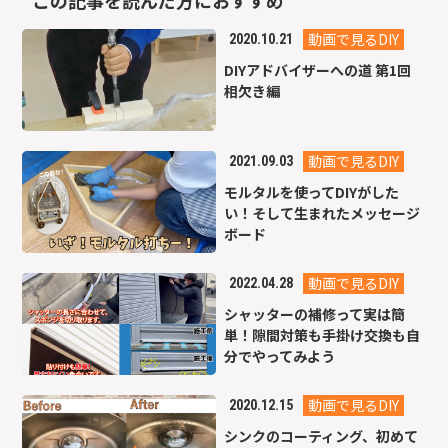
動画で見るDIY
2020.10.21
DIYアドバイザーへの道 第1回
相欠き編
動画で見るDIY
2021.09.03
モルタルを使ってDIYがした
い！そして生まれたメッセージ
ボード
動画で見るDIY
2022.04.28
シャッターの補修って実は簡
単！隙間対策も手掛け交換も自
分でやってみよう
動画で見るDIY
2020.12.15
シンクのコーティング、初めて