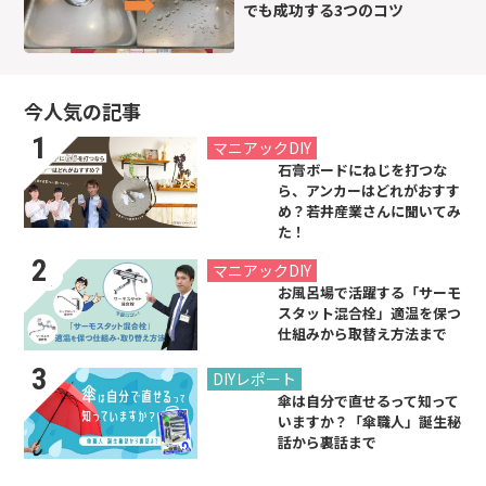
でも成功する3つのコツ
今人気の記事
2021.07.26
マニアックDIY
石膏ボードにねじを打つな
ら、アンカーはどれがおすす
め？若井産業さんに聞いてみ
た！
2019.08.31
マニアックDIY
お風呂場で活躍する「サーモ
スタット混合栓」適温を保つ
仕組みから取替え方法まで
2024.06.21
DIYレポート
傘は自分で直せるって知って
いますか？「傘職人」誕生秘
話から裏話まで