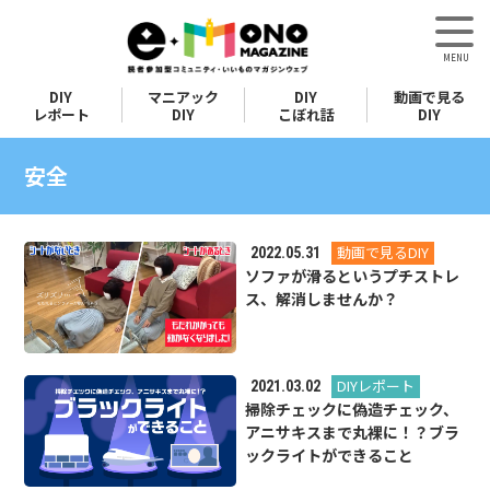
DIY
マニアック
DIY
動画で見る
レポート
DIY
こぼれ話
DIY
安全
動画で見るDIY
2022.05.31
ソファが滑るというプチストレ
ス、解消しませんか？
DIYレポート
2021.03.02
掃除チェックに偽造チェック、
アニサキスまで丸裸に！？ブラ
ックライトができること