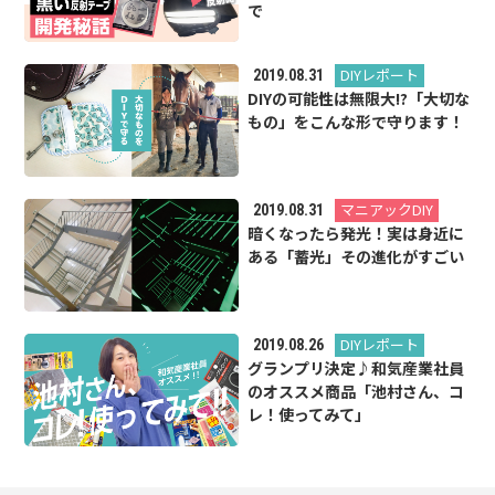
で
DIYレポート
2019.08.31
DIYの可能性は無限大!?「大切な
もの」をこんな形で守ります！
マニアックDIY
2019.08.31
暗くなったら発光！実は身近に
ある「蓄光」その進化がすごい
DIYレポート
2019.08.26
グランプリ決定♪和気産業社員
のオススメ商品「池村さん、コ
レ！使ってみて」