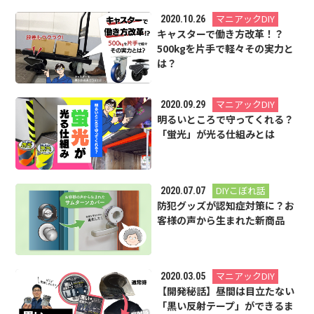
マニアックDIY
2020.10.26
キャスターで働き方改革！？
500kgを片手で軽々その実力と
は？
マニアックDIY
2020.09.29
明るいところで守ってくれる？
「蛍光」が光る仕組みとは
DIYこぼれ話
2020.07.07
防犯グッズが認知症対策に？お
客様の声から生まれた新商品
マニアックDIY
2020.03.05
【開発秘話】昼間は目立たない
「黒い反射テープ」ができるま