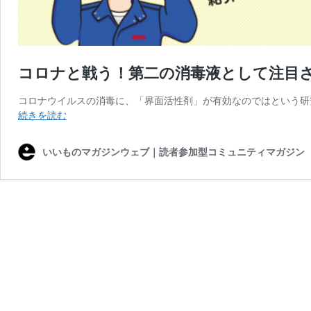
コロナと戦う！第二の消毒液として注目
コロナウイルスの消毒に、「界面活性剤」が有効なのではという研
コ
続きを読む
ロ
ナ
いいものマガジンウェブ｜読者参加型コミュニティマガジン
と
戦
う！
第
二
の
消
毒
液
と
し